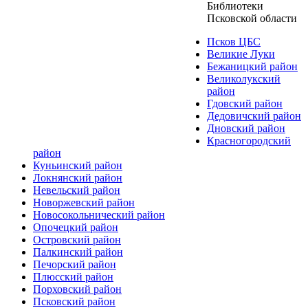
Библиотеки
Псковской области
Псков ЦБС
Великие Луки
Бежаницкий район
Великолукский
район
Гдовский район
Дедовичский район
Дновский район
Красногородский
район
Куньинский район
Локнянский район
Невельский район
Новоржевский район
Новосокольнический район
Опочецкий район
Островский район
Палкинский район
Печорский район
Плюсский район
Порховский район
Псковский район