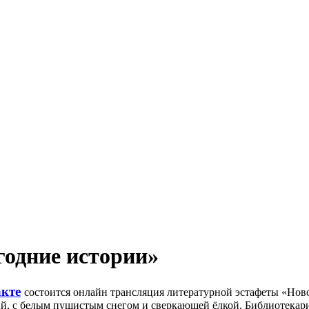
годние истории»
акте
состоится онлайн трансляция литературной эстафеты «Нов
, с белым пушистым снегом и сверкающей ёлкой. Библиотекари 