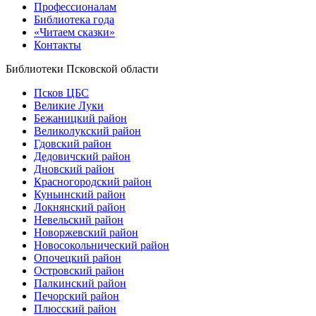
Профессионалам
Библиотека года
«Читаем сказки»
Контакты
Библиотеки Псковской области
Псков ЦБС
Великие Луки
Бежаницкий район
Великолукский район
Гдовский район
Дедовичский район
Дновский район
Красногородский район
Куньинский район
Локнянский район
Невельский район
Новоржевский район
Новосокольнический район
Опочецкий район
Островский район
Палкинский район
Печорский район
Плюсский район