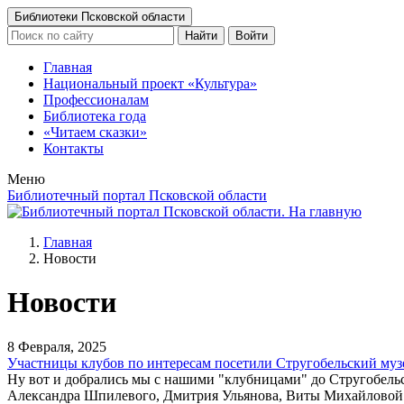
Библиотеки Псковской области
Найти
Войти
Главная
Национальный проект «Культура»
Профессионалам
Библиотека года
«Читаем сказки»
Контакты
Меню
Библиотечный портал Псковской области
Главная
Новости
Новости
8 Февраля, 2025
Участницы клубов по интересам посетили Стругобельский муз
Ну вот и добрались мы с нашими "клубницами" до Стругобельс
Александра Шпилевого, Дмитрия Ульянова, Виты Михайловой! 