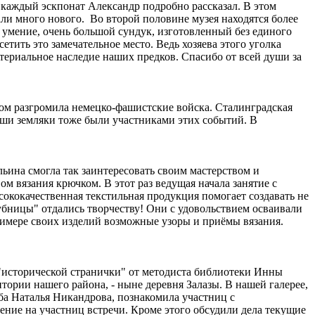
 каждый эскпонат Александр подробно рассказал. В этом
и много нового. ️ Во второй половине музея находятся более
ё умение, очень большой сундук, изготовленный без единого
етить это замечательное место. Ведь хозяева этого уголка
териальное наследие наших предков. Спасибо от всей души за
адом разгромила немецко-фашистские войска. Сталинградская
ши земляки тоже были участниками этих событий. В
на смогла так заинтересовать своим мастерством и
м вязания крючком. В этот раз ведущая начала занятие с
сококачественная текстильная продукция помогает создавать не
лубницы" отдались творчеству! Они с удовольствием осваивали
имере своих изделий возможные узоры и приёмы вязания.
 "исторической странички" от методиста библиотеки Инны
ории нашего района, - ныне деревня Залазы. В нашей галерее,
уба Наталья Никандрова, познакомила участниц с
ение на участниц встречи. Кроме этого обсудили дела текущие