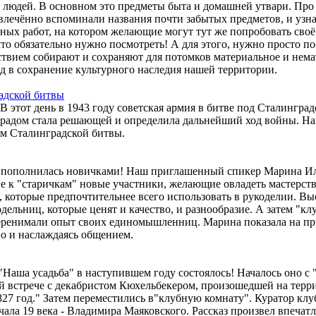
х людей. В основном это предметы быта и домашней утвари. Про
лечённо вспоминали названия почти забытых предметов, и узнал
ярных работ, на котором желающие могут тут же попробовать сво
то обязательно нужно посмотреть! А для этого, нужно просто пос
ствием собирают и сохраняют для потомков материальное и нема
 в сохранение культурного наследия нашей территории.
адской битвы
В этот день в 1943 году советская армия в битве под Сталингр
градом стала решающей и определила дальнейший ход войны. На
ам Сталинградской битвы.
пополнилась новичками! Наш приглашенный спикер Марина Ильи
е к "старичкам" новые участники, желающие овладеть мастерство
, которые предпочтительнее всего использовать в рукоделии. Вы
дельниц, которые ценят и качество, и разнообразие. А затем "к
перенимали опыт своих единомышленниц. Марина показала на пр
во и наслаждаясь общением.
"Наша усадьба" в наступившем году состоялось! Началось оно с
встрече с декабристом Кюхельбекером, произошедшей на террит
827 год."️ Затем переместились в"клубную комнату".️ Куратор кл
ала 19 века - Владимира Маяковского. Рассказ произвел впечатл