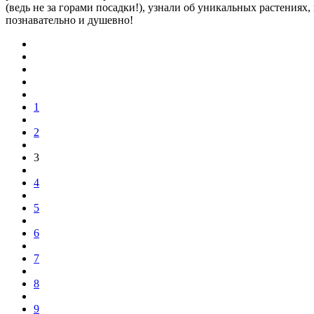
(ведь не за горами посадки!), узнали об уникальных растения
познавательно и душевно!
1
2
3
4
5
6
7
8
9