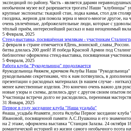
экспедиций по району. Часть - является дарами неравнодушны
необычном музее всё разрешается трогать! Наши "клубницы" ув
крупные экспонаты: ткацкий стан, лодка камья, стол для стол
гвоздика, жернов для помола зерна и много-многое другое, на ч
очень увлечённые, доброжелательные люди, которые с удоволь
тёплый приём, интереснейший рассказ и ваш неоценимый вклад
5 Февраля, 2025
Стенд-выставка, посвящённая землякам - участникам Сталингр
2 февраля в стране отмечается #День_воинской_славы_России. 
битва длилась 200 дней! И победа Красной Армии под Сталин
библиотеке оформлена стенд-выставка, посвященная участник
5 Февраля, 2025
Работа клуба "Рукодельница" продолжается
#рукодельница #вяжем_крючком #клубы Наша "Рукодельница" 
рукодельными секретиками, что к нам потянулись, в дополнени
презентации о расходных материалах (в нашем случае - нитках)
менее качественные изделия. Это конечно очень важно для руко
новые узоры и схемы, делились друг с другом своим опытом 
Участницы встречи долго не расходились, перенимая мастерст
31 Января, 2025
Первое в году заседание клуба "Наша усадьба"
#наша_усадьба #памяти_поэта #клубы Первое заседание клуба 
Ивановой, посвященной памяти А.С.Пушкина и его знаменитой 
на 2 этаже, оформлена выставка "Станция Залазы. 24 октября 1
романтической историей из жизни самого необычного поэта нач