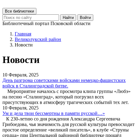
Все библиотеки
Найти
Войти
Библиотечный портал Псковской области
Главная
Великолукский район
Новости
Новости
10 Февраля, 2025
День разгрома советскими войсками немецко-фашистских
войск в Сталинградской битве.
Мероприятие началось с просмотра клипа группы «Любэ»
на песню «Сталинград», который погрузил всех
присутствующих в атмосферу трагических событий тех лет.
10 Февраля, 2025
Ум и дела твои бессмертны в памяти русской…»
К 230-летию со дня рождения Александра Сергеевича
Грибоедова, чья значимость для русской культуры превосходит
простое определение «великий писатель», в клубе «Струны
сердца» при Центральной районной библиотеке прошёл