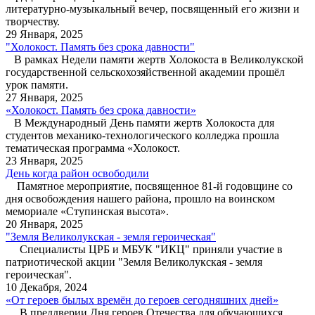
литературно-музыкальный вечер, посвященный его жизни и
творчеству.
29 Января, 2025
"Холокост. Память без срока давности"
В рамках Недели памяти жертв Холокоста в Великолукской
государственной сельскохозяйственной академии прошёл
урок памяти.
27 Января, 2025
«Холокост. Память без срока давности»
В Международный День памяти жертв Холокоста для
студентов механико-технологического колледжа прошла
тематическая программа «Холокост.
23 Января, 2025
День когда район освободили
Памятное мероприятие, посвященное 81-й годовщине со
дня освобождения нашего района, прошло на воинском
мемориале «Ступинская высота».
20 Января, 2025
"Земля Великолукская - земля героическая"
Специалисты ЦРБ и МБУК "ИКЦ" приняли участие в
патриотической акции "Земля Великолукская - земля
героическая".
10 Декабря, 2024
«От героев былых времён до героев сегодняшних дней»
В преддверии Дня героев Отечества для обучающихся