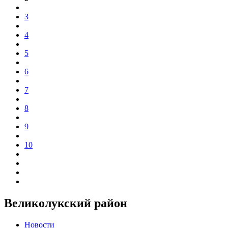
3
4
5
6
7
8
9
10
Великолукский район
Новости