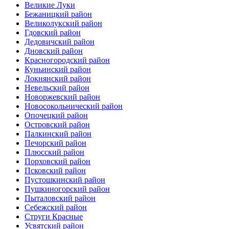
Великие Луки
Бежаницкий район
Великолукский район
Гдовский район
Дедовичский район
Дновский район
Красногородский район
Куньинский район
Локнянский район
Невельский район
Новоржевский район
Новосокольнический район
Опочецкий район
Островский район
Палкинский район
Печорский район
Плюсский район
Порховский район
Псковский район
Пустошкинский район
Пушкиногорский район
Пыталовский район
Себежский район
Струги Красные
Усвятский район