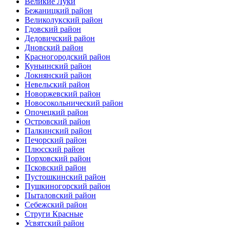
Великие Луки
Бежаницкий район
Великолукский район
Гдовский район
Дедовичский район
Дновский район
Красногородский район
Куньинский район
Локнянский район
Невельский район
Новоржевский район
Новосокольнический район
Опочецкий район
Островский район
Палкинский район
Печорский район
Плюсский район
Порховский район
Псковский район
Пустошкинский район
Пушкиногорский район
Пыталовский район
Себежский район
Струги Красные
Усвятский район